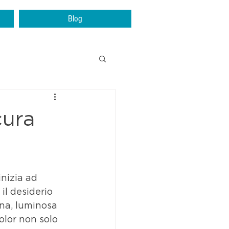
Blog
cura
inizia ad 
il desiderio 
na, luminosa 
olor non solo 