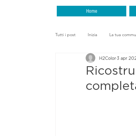
Home
Tutti i post
Inizia
La tua commu
H2Color
3 apr 20
Ricostru
completa