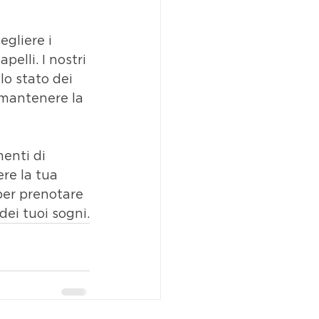
gliere i 
elli. I nostri 
lo stato dei 
r mantenere la 
enti di 
re la tua 
per prenotare 
dei tuoi sogni.