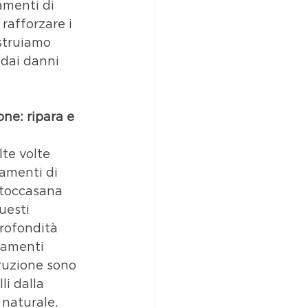
amenti di 
rafforzare i 
struiamo 
dai danni 
one: ripara e 
te volte 
tamenti di 
 toccasana 
uesti 
rofondità 
tamenti 
truzione sono 
li dalla 
 naturale.