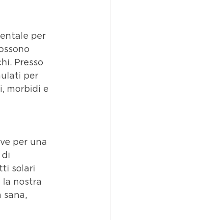
mentale per 
possono 
hi. Presso 
lati per 
, morbidi e 
ave per una 
di 
ti solari 
la nostra 
 sana, 