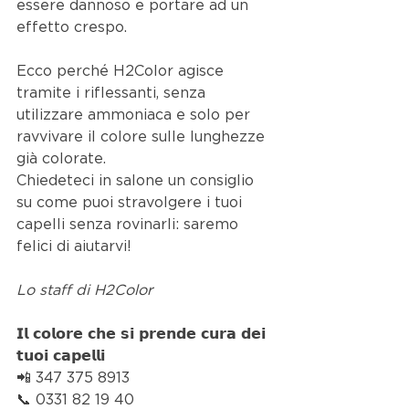
essere dannoso e portare ad un 
effetto crespo.
Ecco perché H2Color agisce 
tramite i riflessanti, senza 
utilizzare ammoniaca e solo per 
ravvivare il colore sulle lunghezze 
già colorate.
Chiedeteci in salone un consiglio 
su come puoi stravolgere i tuoi 
capelli senza rovinarli: saremo 
felici di aiutarvi!
Lo staff di H2Color
𝗜𝗹 𝗰𝗼𝗹𝗼𝗿𝗲 𝗰𝗵𝗲 𝘀𝗶 𝗽𝗿𝗲𝗻𝗱𝗲 𝗰𝘂𝗿𝗮 𝗱𝗲𝗶 
𝘁𝘂𝗼𝗶 𝗰𝗮𝗽𝗲𝗹𝗹𝗶
📲 347 375 8913
📞 0331 82 19 40