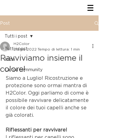
Post
Tutti i post
H2Color
Tutti i post
29 giu 2022
Tempo di lettura: 1 min
Ravviviamo insieme il
Inizia
colore!
La tua community
Siamo a Luglio! Ricostruzione e 
protezione sono ormai mantra di 
H2Color. Oggi parliamo di come è 
possibile ravvivare delicatamente 
il colore dei tuoi capelli anche se 
già colorati.
Riflessanti per ravvivare!
I riflessanti per capelli sono 